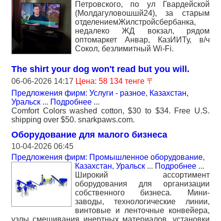
Петровского, по ул Гвардейской
(Молдагуловошшй24), за старым
отделениемЖилстройсбербанка,
недалеко ЖД вокзал, рядом
оптомаркет Анвар, КазИИТу, в/ч
Сокол, безлимитный Wi-Fi.
The shirt your dog won't read but you will.
06-06-2026 14:17
Цена: 58 134 тенге 〒
Предложения фирм: Услуги - разное
,
Казахстан,
Уральск
...
Подробнее
...
Comfort Colors washed cotton, $30 to $34. Free U.S.
shipping over $50. snarkpaws.com.
Оборудование для малого бизнеса
10-04-2026 06:45
Предложения фирм: Промышленное оборудование
,
Казахстан, Уральск
...
Подробнее
...
Широкий ассортимент
оборудования для организации
собственного бизнеса. Мини-
заводы, технологические линии,
винтовые и ленточные конвейера,
узлы смешивания инертных материалов, установки