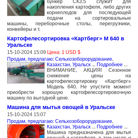
бункер СК3.5 служит для
накопления картофеля, либо других
корнеплодов для последующей
подачи на сортировальные
машины, переборочные столы, перегрузчики,
конвейеры и т.
Картофелесортировка «Картберг» М 640 в
Уральске
15-10-2024 15:09
Цена: 1 USD $
Продам, предлагаю: Сельхозоборорудование
,
Казахстан, Уральск
...
Подробнее
...
ВНИМАНИЕ, АКЦИЯ! Сезонное
снижение цены на
картофелесортировку «Картберг»
Модель 640. Не упустите момент
приобрести хорошую картофелесортировочную
машину по выгодной цене.
Машина для мытья овощей в Уральске
15-10-2024 15:07
Продам, предлагаю: Сельхозоборорудование
,
Казахстан, Уральск
...
Подробнее
...
Машина предназначена для мытья
овощей и картофеля, в том числе и