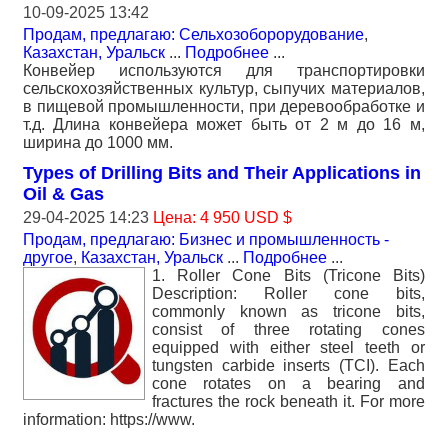
10-09-2025 13:42
Продам, предлагаю: Сельхозоборорудование
,
Казахстан, Уральск
...
Подробнее
...
Конвейер используются для транспортировки
сельскохозяйственных культур, сыпучих материалов,
в пищевой промышленности, при деревообработке и
т.д. Длина конвейера может быть от 2 м до 16 м,
ширина до 1000 мм.
Types of Drilling Bits and Their Applications in
Oil & Gas
29-04-2025 14:23
Цена: 4 950 USD $
Продам, предлагаю: Бизнес и промышленность -
другое
,
Казахстан, Уральск
...
Подробнее
...
1. Roller Cone Bits (Tricone Bits)
Description: Roller cone bits,
commonly known as tricone bits,
consist of three rotating cones
equipped with either steel teeth or
tungsten carbide inserts (TCI). Each
cone rotates on a bearing and
fractures the rock beneath it. For more
information: https://www.