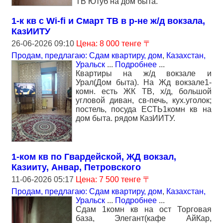
ТВ Ютуб на дом быта.
1-к кв с Wi-fi и Смарт ТВ в р-не ж/д вокзала,
КазИИТУ
26-06-2026 09:10
Цена: 8 000 тенге 〒
Продам, предлагаю: Сдам квартиру, дом
,
Казахстан,
Уральск
...
Подробнее
...
Квартиры на ж/д вокзале и
Урал(Дом быта). На Жд вокзале1-
комн. есть ЖК ТВ, х/д, большой
угловой диван, св-печь, кух.уголок;
постель, посуда ЕСТЬ1комн кв на
дом быта. рядом КазИИТУ.
1-ком кв по Гвардейской, ЖД вокзал,
Казииту, Анвар, Петровского
11-06-2026 05:17
Цена: 7 500 тенге 〒
Продам, предлагаю: Сдам квартиру, дом
,
Казахстан,
Уральск
...
Подробнее
...
Сдам 1комн кв на ост Торговая
база, Элегант(кафе АйКар,