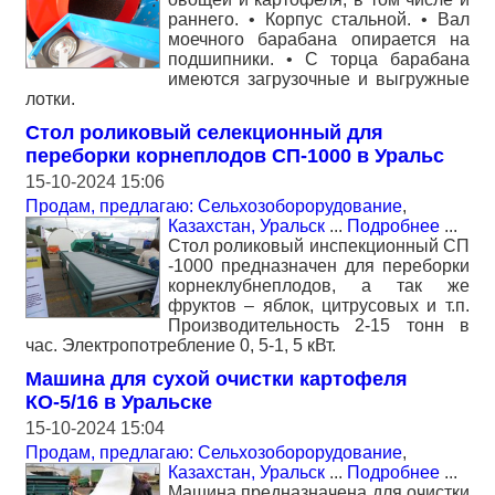
раннего. • Корпус стальной. • Вал
моечного барабана опирается на
подшипники. • С торца барабана
имеются загрузочные и выгружные
лотки.
Стол роликовый селекционный для
переборки корнеплодов СП-1000 в Уральс
15-10-2024 15:06
Продам, предлагаю: Сельхозоборорудование
,
Казахстан, Уральск
...
Подробнее
...
Стол роликовый инспекционный СП
-1000 предназначен для переборки
корнеклубнеплодов, а так же
фруктов – яблок, цитрусовых и т.п.
Производительность 2-15 тонн в
час. Электропотребление 0, 5-1, 5 кВт.
Машина для сухой очистки картофеля
КО-5/16 в Уральске
15-10-2024 15:04
Продам, предлагаю: Сельхозоборорудование
,
Казахстан, Уральск
...
Подробнее
...
Машина предназначена для очистки