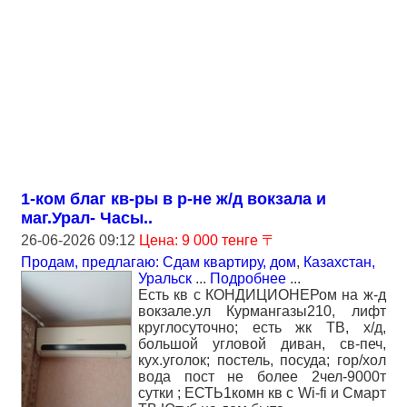
1-ком благ кв-ры в р-не ж/д вокзала и
маг.Урал- Часы..
26-06-2026 09:12
Цена: 9 000 тенге 〒
Продам, предлагаю: Сдам квартиру, дом
,
Казахстан,
Уральск
...
Подробнее
...
Есть кв с КОНДИЦИОНЕРом на ж-д
вокзале.ул Курмангазы210, лифт
круглосуточно; есть жк ТВ, х/д,
большой угловой диван, св-печ,
кух.уголок; постель, посуда; гор/хол
вода пост не более 2чел-9000т
сутки ; ЕСТЬ1комн кв с Wi-fi и Смарт