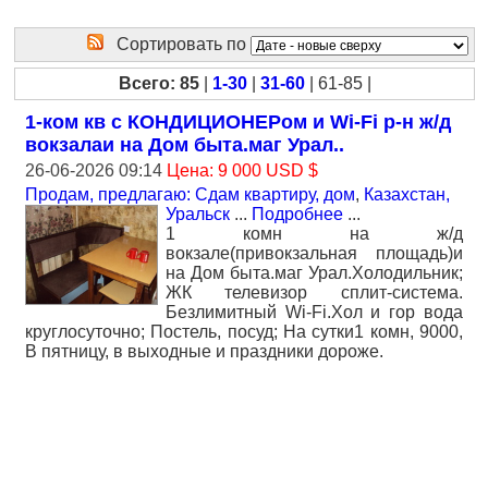
Сортировать по
Всего: 85
|
1-30
|
31-60
| 61-85 |
1-ком кв с КОНДИЦИОНЕРом и Wi-Fi р-н ж/д
вокзалаи на Дом быта.маг Урал..
26-06-2026 09:14
Цена: 9 000 USD $
Продам, предлагаю: Сдам квартиру, дом
,
Казахстан,
Уральск
...
Подробнее
...
1 комн на ж/д
вокзале(привокзальная площадь)и
на Дом быта.маг Урал.Холодильник;
ЖК телевизор сплит-система.
Безлимитный Wi-Fi.Хол и гор вода
круглосуточно; Постель, посуд; На сутки1 комн, 9000,
В пятницу, в выходные и праздники дороже.