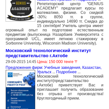
Репетиторский центр “GENIUS
ACADEMY” предлагает курсы по
математике, физике. Со скидкой
-30%: 8050 тг. в группе,
индивидуально 14690 тг. Скидка до
15 сентября! Учитель центра имеет
огромный опыт по подготовке естественным
предметам (выпускница Назарбаев Университета с
программой UCL, имеет летнюю стажировку в
Sorbonne Univeristy, Wisconsin Madison University).
Московский технологический институт
представительство г.Актобе
29-09-2015 14:45
Цена: 150 000 тенге 〒
Предложения фирм: Учебные заведения
,
Казахстан,
Уральск
...
Подробнее
...
Московский технологический
институт(представительство
г.Актобе) приветствует Вас и
приглашает получить образование
без отрыва от производства!
Круглогодичный прием.