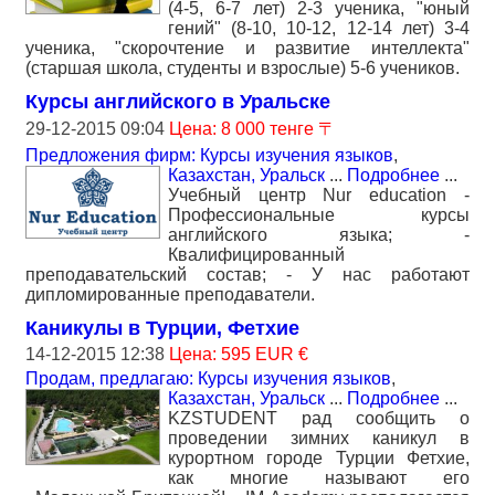
(4-5, 6-7 лет) 2-3 ученика, "юный
гений" (8-10, 10-12, 12-14 лет) 3-4
ученика, "скорочтение и развитие интеллекта"
(старшая школа, студенты и взрослые) 5-6 учеников.
Курсы английского в Уральске
29-12-2015 09:04
Цена: 8 000 тенге 〒
Предложения фирм: Курсы изучения языков
,
Казахстан, Уральск
...
Подробнее
...
Учебный центр Nur education -
Профессиональные курсы
английского языка; -
Квалифицированный
преподавательский состав; - У нас работают
дипломированные преподаватели.
Каникулы в Турции, Фетхие
14-12-2015 12:38
Цена: 595 EUR €
Продам, предлагаю: Курсы изучения языков
,
Казахстан, Уральск
...
Подробнее
...
KZSTUDENT рад сообщить о
проведении зимних каникул в
курортном городе Турции Фетхие,
как многие называют его