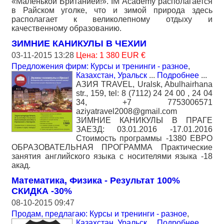
«Маленькой Британией!». IM Academy располагается
в Райском уголке, что и зимой природа здесь
располагает к великолепному отдыху и
качественному образованию.
ЗИМНИЕ КАНИКУЛЫ В ЧЕХИИ
03-11-2015 13:28
Цена: 1 380 EUR €
Предложения фирм: Курсы и тренинги - разное
,
Казахстан, Уральск
...
Подробнее
...
АЗИЯ TRAVEL, Uralsk, Abulhairhanа
str., 159, tel: 8 (7112) 24 24 00 , 24 04
34, +7 7753006571
aziyatravel2008@gmail.com
ЗИМНИЕ КАНИКУЛЫ В ПРАГЕ
ЗАЕЗД: 03.01.2016 -17.01.2016
Cтоимость программы -1380 ЕВРО
ОБРАЗОВАТЕЛЬНАЯ ПРОГРАММА Практические
занятия английского языка с носителями языка -18
акад.
Математика, Физика - Результат 100%
СКИДКА -30%
08-10-2015 09:47
Продам, предлагаю: Курсы и тренинги - разное
,
Казахстан, Уральск
...
Подробнее
...