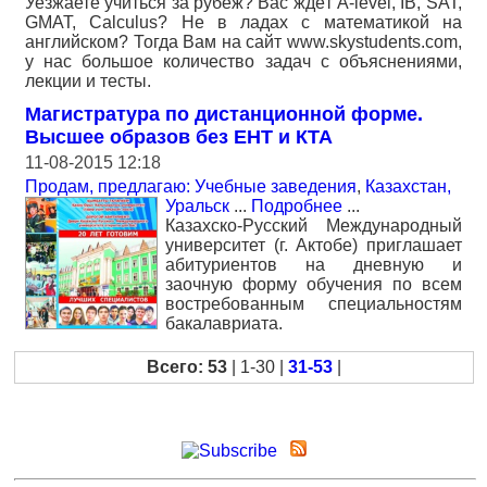
Уезжаете учиться за рубеж? Вас ждёт A-level, IB, SAT,
GMAT, Calculus? Не в ладах с математикой на
английском? Тогда Вам на сайт www.skystudents.com,
у нас большое количество задач с объяснениями,
лекции и тесты.
Магистратура по дистанционной форме.
Высшее образов без ЕНТ и КТА
11-08-2015 12:18
Продам, предлагаю: Учебные заведения
,
Казахстан,
Уральск
...
Подробнее
...
Казахско-Русский Международный
университет (г. Актобе) приглашает
абитуриентов на дневную и
заочную форму обучения по всем
востребованным специальностям
бакалавриата.
Всего: 53
| 1-30 |
31-53
|